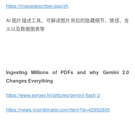
https://imagedescriber.app/zh
AI 图片描述工具，可解读图片背后的隐藏细节、情感、含
义以及数据图表等
Ingesting Millions of PDFs and why Gemini 2.0
Changes Everything
https://www.sergey.fyi/articles/gemini-flash-2
https://news.ycombinator.com/item?id=42952605