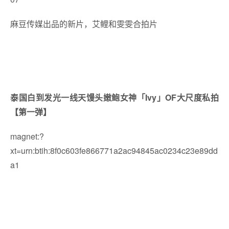
麻豆传媒出品的新片，艾鲤和雯雯合拍片
泰国白到发光一线天馒头嫩鲍女神「Ivy」OF大尺度私拍
【第一弹】
magnet:?
xt=urn:btih:8f0c603fe866771a2ac94845ac0234c23e89dd
a1