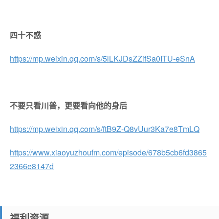
四十不惑
https://mp.weixin.qq.com/s/5lLKJDsZZifSa0ITU-eSnA
不要只看川普，更要看向他的身后
https://mp.weixin.qq.com/s/ftB9Z-Q8vUur3Ka7e8TmLQ
https://www.xiaoyuzhoufm.com/episode/678b5cb6fd3865
2366e8147d
福利资源