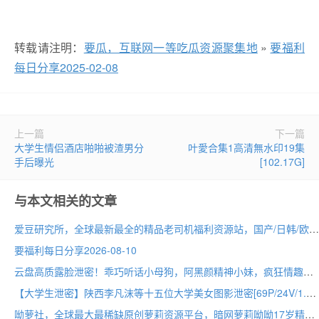
转载请注明：
要瓜，互联网一等吃瓜资源聚集地
»
要福利
每日分享2025-02-08
上一篇
下一篇
大学生情侣酒店啪啪被渣男分
叶愛合集1高清無水印19集
手后曝光
[102.17G]
与本文相关的文章
爱豆研究所，全球最新最全的精品老司机福利资源站，国产/日韩/欧美/动漫里番/直播/黑料吃瓜应有尽有
要福利每日分享2026-08-10
云盘高质露脸泄密！乖巧听话小母狗，阿黑颜精神小妹，疯狂情趣制服造爱自拍[8V/7G]
【大学生泄密】陕西李凡沫等十五位大学美女图影泄密[69P/24V/1.1G]
呦萝社，全球最大最稀缺原创萝莉资源平台，暗网萝莉呦呦17岁精选免费看不停