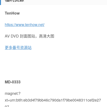
TenHow
https://www.tenhow.net/
AV DVD 封面图站，高清大图
更多番号资源站
MD-0333
magnet:?
xt=urn:btih:eb3d4f79bb46c790da1f79be0048311cef2e27
07