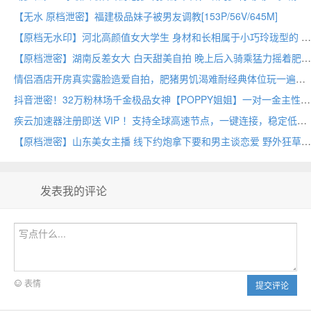
【无水 原档泄密】福建极品妹子被男友调教[153P/56V/645M]
【原档无水印】河北高颜值女大学生 身材和长相属于小巧玲珑型的 看起来超嫩 皮肤很白 第一视角完美露脸[23V/983M]
【原档泄密】湖南反差女大 白天甜美自拍 晚上后入骑乘猛力摇着肥臀双手抓着肉臀后入狂操到身体前后剧烈晃动(7v)
情侣酒店开房真实露脸造爱自拍，肥猪男饥渴难耐经典体位玩一遍，小母狗身材嘎嘎好
抖音泄密！32万粉林场千金极品女神【POPPY姐姐】一对一金主性爱露脸自拍流出(18V)
疾云加速器注册即送 VIP ！支持全球高速节点，一键连接，稳定低延迟，不限速，畅享流畅网络体验
【原档泄密】山东美女主播 线下约炮拿下要和男主谈恋爱 野外狂草真假屌同时进行 长相越清纯私下越反差(11v)
发表我的评论
表情
提交评论