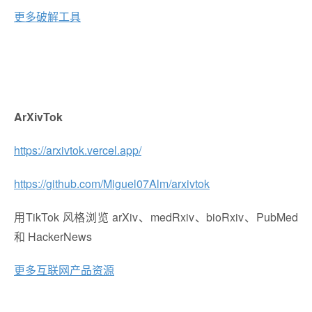
更多破解工具
ArXivTok
https://arxivtok.vercel.app/
https://github.com/Miguel07Alm/arxivtok
用TikTok 风格浏览 arXiv、medRxiv、bioRxiv、PubMed
和 HackerNews
更多互联网产品资源