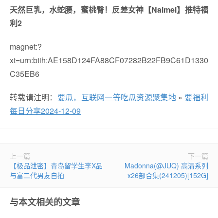
天然巨乳，水蛇腰，蜜桃臀！反差女神【Naimei】推特福
利2
magnet:?
xt=urn:btih:AE158D124FA88CF07282B22FB9C61D1330
C35EB6
转载请注明：
要瓜，互联网一等吃瓜资源聚集地
»
要福利
每日分享2024-12-09
上一篇
下一篇
【极品泄密】青岛留学生李X品
Madonna(@JUQ) 高清系列
与富二代男友自拍
x26部合集(241205)[152G]
与本文相关的文章