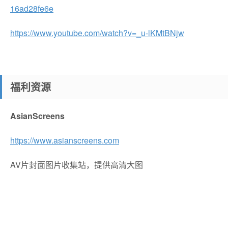
16ad28fe6e
https://www.youtube.com/watch?v=_u-lKMtBNjw
福利资源
AsianScreens
https://www.asianscreens.com
AV片封面图片收集站，提供高清大图