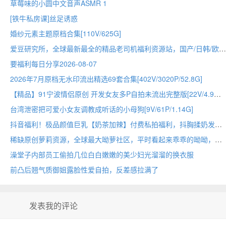
草莓味的小圆中文音声ASMR 1
[铁牛私房课]丝足诱惑
婚纱元素主题原档合集[110V/625G]
爱豆研究所，全球最新最全的精品老司机福利资源站，国产/日韩/欧美/动漫里番/直播/黑料吃瓜应有尽有
要福利每日分享2026-08-07
2026年7月原档无水印流出精选69套合集[402V/3020P/52.8G]
【精品】91宁波情侣原创 开发女友多P自拍未流出完整版[22V/4.9G]
台湾泄密把可爱小女友调教成听话的小母狗[9V/61P/1.14G]
抖音福利！极品颜值巨乳【奶茶加辣】付费私拍福利，抖胸揉奶发骚勾引！[6V/4P/309M]
稀缺原创萝莉资源，全球最大呦萝社区，平时看起来乖乖的呦呦，其实私底下…超级反差呢～要不要来验证一下？
澡堂子内部员工偷拍几位白白嫩嫩的美少妇光溜溜的换衣服
前凸后翘气质御姐露脸性爱自拍，反差感拉满了
发表我的评论