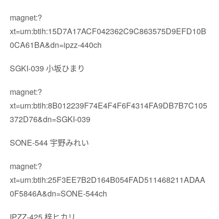
magnet:?
xt=urn:btih:15D7A17ACF042362C9C863575D9EFD10B
0CA61BA&dn=ipzz-440ch
SGKI-039 小坂ひまり
magnet:?
xt=urn:btih:8B012239F74E4F4F6F4314FA9DB7B7C105
372D76&dn=SGKI-039
SONE-544 宇野みれい
magnet:?
xt=urn:btih:25F3EE7B2D164B054FAD511468211ADAA
0F5846A&dn=SONE-544ch
IPZZ-425 梓ヒカリ