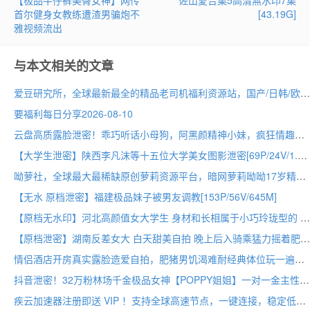
首尔健身女教练遭渣男骗炮不
[43.19G]
雅视频流出
与本文相关的文章
爱豆研究所，全球最新最全的精品老司机福利资源站，国产/日韩/欧美/动漫里番/直播/黑料吃瓜应有尽有
要福利每日分享2026-08-10
云盘高质露脸泄密！乖巧听话小母狗，阿黑颜精神小妹，疯狂情趣制服造爱自拍[8V/7G]
【大学生泄密】陕西李凡沫等十五位大学美女图影泄密[69P/24V/1.1G]
呦萝社，全球最大最稀缺原创萝莉资源平台，暗网萝莉呦呦17岁精选免费看不停
【无水 原档泄密】福建极品妹子被男友调教[153P/56V/645M]
【原档无水印】河北高颜值女大学生 身材和长相属于小巧玲珑型的 看起来超嫩 皮肤很白 第一视角完美露脸[23V/983M]
【原档泄密】湖南反差女大 白天甜美自拍 晚上后入骑乘猛力摇着肥臀双手抓着肉臀后入狂操到身体前后剧烈晃动(7v)
情侣酒店开房真实露脸造爱自拍，肥猪男饥渴难耐经典体位玩一遍，小母狗身材嘎嘎好
抖音泄密！32万粉林场千金极品女神【POPPY姐姐】一对一金主性爱露脸自拍流出(18V)
疾云加速器注册即送 VIP ！支持全球高速节点，一键连接，稳定低延迟，不限速，畅享流畅网络体验