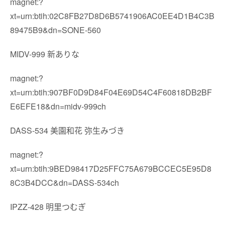
magnet:?
xt=urn:btih:02C8FB27D8D6B5741906AC0EE4D1B4C3B
89475B9&dn=SONE-560
MIDV-999 新ありな
magnet:?
xt=urn:btih:907BF0D9D84F04E69D54C4F60818DB2BF
E6EFE18&dn=midv-999ch
DASS-534 美園和花 弥生みづき
magnet:?
xt=urn:btih:9BED98417D25FFC75A679BCCEC5E95D8
8C3B4DCC&dn=DASS-534ch
IPZZ-428 明里つむぎ