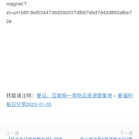
magnet:?
xt=urn:btih:8ef0344736d392037dfb67ebd7d42d893afbe7
2e
转载请注明：
要瓜，互联网一等吃瓜资源聚集地
»
要福利
每日分享2025-01-05
上一篇
下一篇
【极品牛仔裤美臀女神】网传
佐山愛合集5高清無水印7集