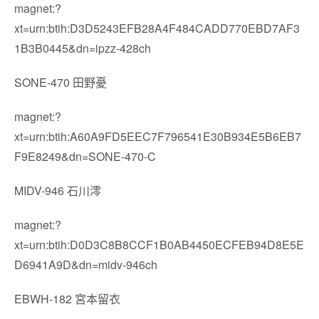
magnet:?
xt=urn:btih:D3D5243EFB28A4F484CADD770EBD7AF3
1B3B0445&dn=ipzz-428ch
SONE-470 田野憂
magnet:?
xt=urn:btih:A60A9FD5EEC7F796541E30B934E5B6EB7
F9E8249&dn=SONE-470-C
MIDV-946 石川澪
magnet:?
xt=urn:btih:D0D3C8B8CCF1B0AB4450ECFEB94D8E5E
D6941A9D&dn=midv-946ch
EBWH-182 宮本留衣