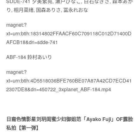
SDDE-741 夕美紫苑, 瀬户ひなこ, 白石なぎさ, 森本あか
り, 相月菜绪, 国森ありさ, 冨永れおな
magnet:?
xt=urn:btih:18314802FFAACF60C709118C012D71400D
AFCB18&dn=sdde-741
ABF-184 鈴村あいり
magnet:?
xt=urn:btih:4D5518036BFE760BE07A87A42CD7ECD41
2307DE8&dn=450722_3xplanet_ABF-184.mp4
日裔色情影星刘玥闺蜜少妇御姐范「Ayako Fuji」OF露脸
私拍【第一弹】