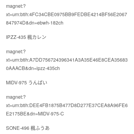
magnet:?
xt=urn:btih:4FC34CBE0975BB9FEDBE4214BF56E2067
847974D&dn=ebwh-182ch
IPZZ-435 楓カレン
magnet:?
xt=urn:btih:A7DD756724396341A3A35E46E8CEA35683
0AAACB&dn=ipzz-435ch
MIDV-975 うんぱい
magnet:?
xt=urn:btih:DEE4FB1875B477D8D277E37CEA8A96FE6
E2175BE&dn=MIDV-975-C
SONE-496 楓ふうあ