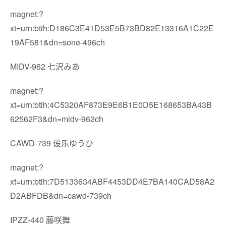
magnet:?
xt=urn:btih:D186C3E41D53E5B73BD82E13316A1C22E
19AF581&dn=sone-496ch
MIDV-962 七沢みあ
magnet:?
xt=urn:btih:4C5320AF873E9E6B1E0D5E168653BA43B
62562F3&dn=midv-962ch
CAWD-739 设乐ゆうひ
magnet:?
xt=urn:btih:7D5133634ABF4453DD4E7BA140CAD58A2
D2ABFDB&dn=cawd-739ch
IPZZ-440 藤咲舞