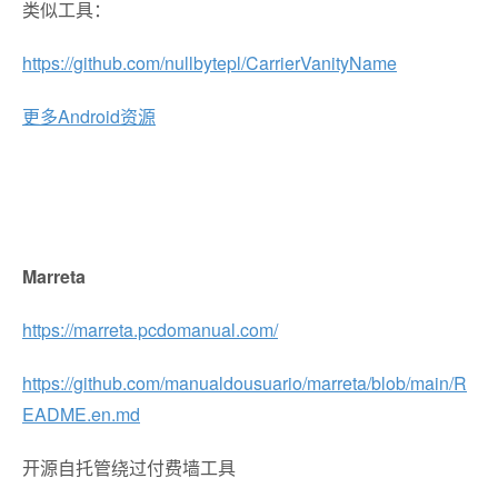
类似工具：
https://github.com/nullbytepl/CarrierVanityName
更多Android资源
Marreta
https://marreta.pcdomanual.com/
https://github.com/manualdousuario/marreta/blob/main/R
EADME.en.md
开源自托管绕过付费墙工具