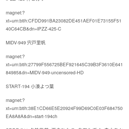
magnet:?
xt=urn:btih:CFDD991BA23082DE451AEF01E73155F51
40C64CB&dn=IPZZ-425-C
MIDV-949 宍戸里帆
magnet:?
xt=urn:btih:27799F556725BEF921645C39B3F3610E641
84985&dn=MIDV-949-uncensored-HD
START-194 小湊よつ葉
magnet:?
xt=urn:btih:38E1CD66E5E20924F99D69C0E03F684750
EA8A8A&dn=start-194ch