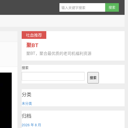
吐血推荐
聚BT
聚BT，聚合最优质的老司机福利资源
搜索
搜索
分类
未分类
归档
2026 年 8 月