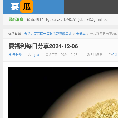
最新消息：
最新地址：1gua.xyz，DMCA：
jubtnet@gmail.com
要瓜，互联网一等吃瓜资源
你的位置：
要瓜，互联网一等吃瓜资源聚集地
未分类
要福利每日分享2024-
>
>
要福利每日分享2024-12-06
未分类
1gua
2年前（2024-12-06）
641浏览
0评
聚集地